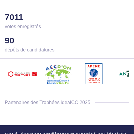
7011
votes enregistrés
90
dépôts de candidatures
Partenaires des Trophées idealCO 2025