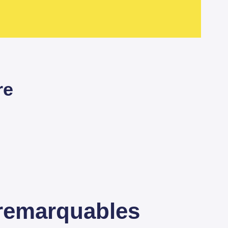
re
 remarquables