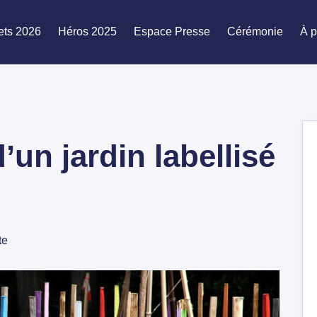
ets 2026
Héros 2025
Espace Presse
Cérémonie
À p
’un jardin labellisé
te