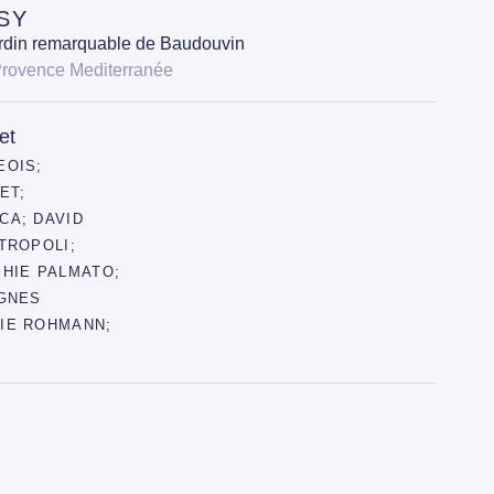
SY
rdin remarquable de Baudouvin
Provence Mediterranée
et
EOIS;
ET;
CA; DAVID
TROPOLI;
PHIE PALMATO;
AGNES
IE ROHMANN;