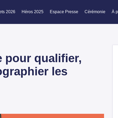
ets 2026
Héros 2025
Espace Presse
Cérémonie
À p
 pour qualifier,
ographier les