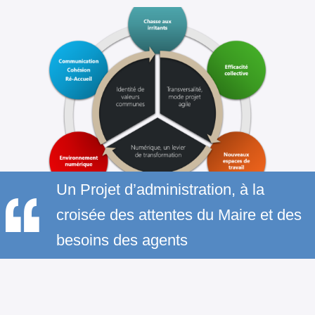
Un Projet d’administration, à la
croisée des attentes du Maire et des
besoins des agents