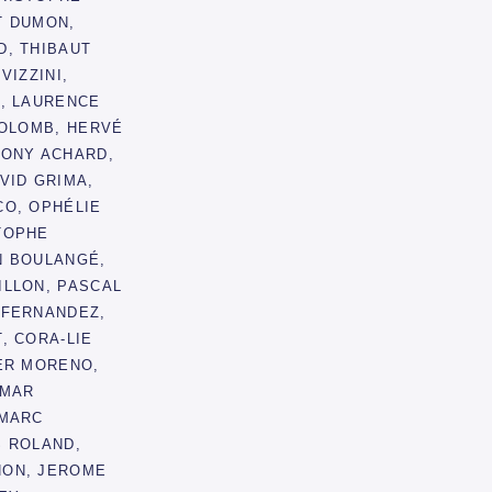
T DUMON,
D, THIBAUT
VIZZINI,
X, LAURENCE
COLOMB, HERVÉ
HONY ACHARD,
VID GRIMA,
CO, OPHÉLIE
TOPHE
N BOULANGÉ,
ILLON, PASCAL
 FERNANDEZ,
, CORA-LIE
ER MORENO,
OMAR
-MARC
S ROLAND,
NON, JEROME