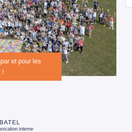
par et pour les
 !
ABATEL
ication interne