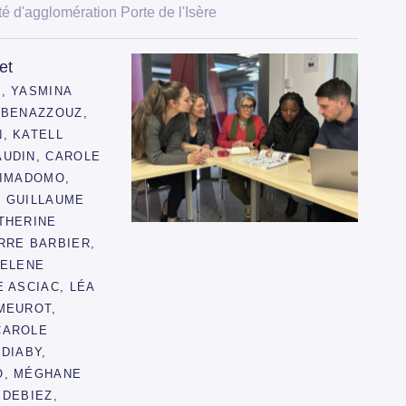
d'agglomération Porte de l'Isère
et
, YASMINA
 BENAZZOUZ,
, KATELL
AUDIN, CAROLE
CIMADOMO,
, GUILLAUME
THERINE
RRE BARBIER,
HELENE
E ASCIAC, LÉA
MEUROT,
CAROLE
 DIABY,
O, MÉGHANE
 DEBIEZ,