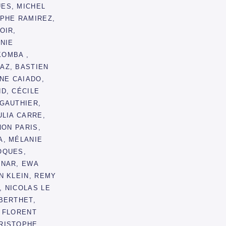
ES, MICHEL
OPHE RAMIREZ,
OIR,
INIE
OMBA ,
AZ, BASTIEN
INE CAIADO,
D, CÉCILE
GAUTHIER,
ULIA CARRE,
NON PARIS,
A, MÉLANIE
OQUES,
SNAR, EWA
N KLEIN, REMY
, NICOLAS LE
BERTHET,
, FLORENT
RISTOPHE