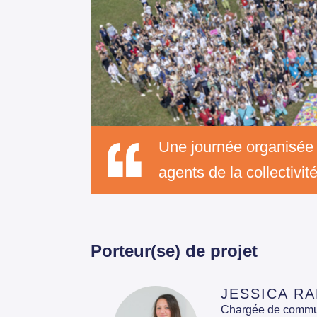
Une journée organisée 
agents de la collectivité
Porteur(se) de projet
JESSICA R
Chargée de commun