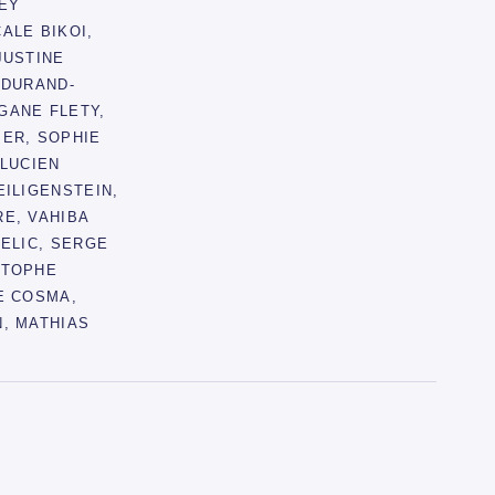
EY
ALE BIKOI,
JUSTINE
 DURAND-
GANE FLETY,
IER, SOPHIE
 LUCIEN
EILIGENSTEIN,
E, VAHIBA
ZELIC, SERGE
STOPHE
E COSMA,
, MATHIAS