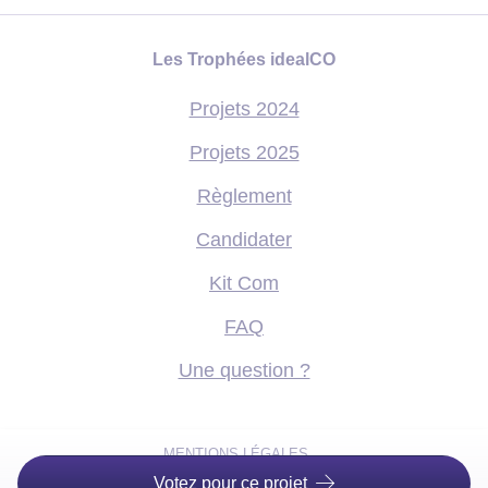
Les Trophées idealCO
Projets 2024
Projets 2025
Règlement
Candidater
Kit Com
FAQ
Une question ?
MENTIONS LÉGALES
Votez pour ce projet
DONNÉES PERSONNELLES