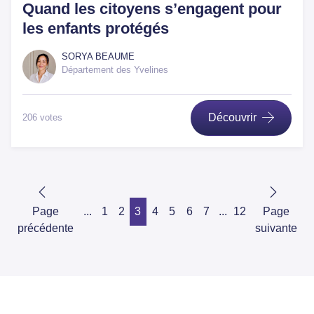
Quand les citoyens s’engagent pour
les enfants protégés
SORYA BEAUME
Département des Yvelines
Découvrir
206 votes
Page
...
1
2
3
4
5
6
7
...
12
Page
précédente
suivante