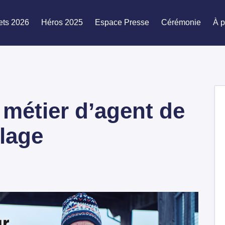
ets 2026
Héros 2025
Espace Presse
Cérémonie
À p
 métier d’agent de
clage