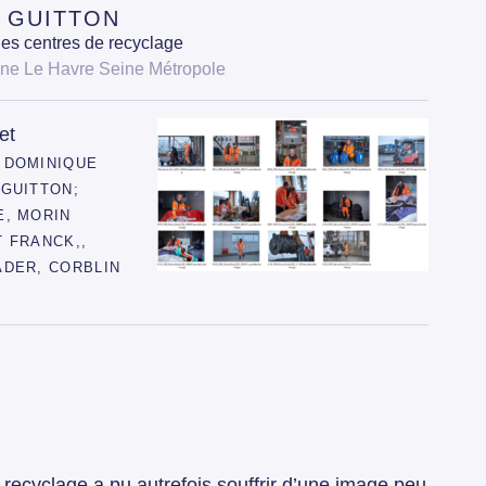
 GUITTON
des centres de recyclage
e Le Havre Seine Métropole
et
 DOMINIQUE
 GUITTON;
E, MORIN
 FRANCK,,
ADER, CORBLIN
 recyclage a pu autrefois souffrir d’une image peu