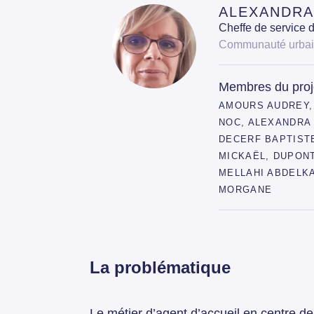
ALEXANDRA
Cheffe de service 
Communauté urbain
Membres du proj
AMOURS AUDREY,
NOC, ALEXANDRA
DECERF BAPTIST
MICKAËL, DUPONT
MELLAHI ABDELK
MORGANE
La problématique
Le métier d’agent d’accueil en centre de